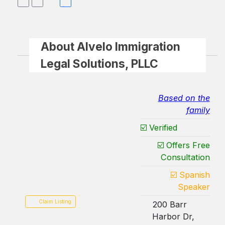
About Alvelo Immigration
Legal Solutions, PLLC
Based on the
family
☑️ Verified
☑️ Offers Free
Consultation
☑️ Spanish
Speaker
Claim Listing
200 Barr
Harbor Dr,